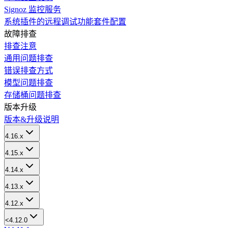
Signoz 监控服务
系统插件的远程调试功能套件配置
故障排查
排查注意
通用问题排查
错误排查方式
模型问题排查
存储桶问题排查
版本升级
版本&升级说明
4.16.x
4.15.x
4.14.x
4.13.x
4.12.x
<4.12.0