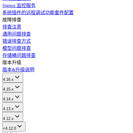
Signoz 监控服务
系统插件的远程调试功能套件配置
故障排查
排查注意
通用问题排查
错误排查方式
模型问题排查
存储桶问题排查
版本升级
版本&升级说明
4.16.x
4.15.x
4.14.x
4.13.x
4.12.x
<4.12.0