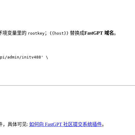
环境变量里的
；
替换成
FastGPT 域名
。
rootkey
{{host}}
pi/admin/initv488'
 \
插件，具体可见:
如何向 FastGPT 社区提交系统插件
。