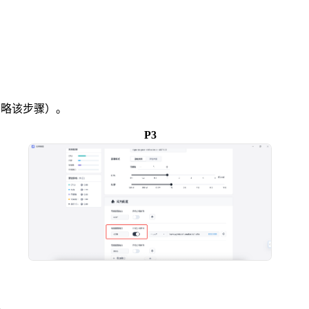
忽略该步骤）。
P3