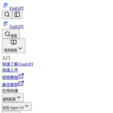
FastGPT
FastGPT
搜索
⌘
K
使用指南
入门
快速了解 FastGPT
快速上手
视频教程
最佳案例
应用构建
通用配置
对话 Agent V2