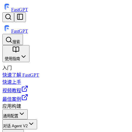
FastGPT
FastGPT
搜索
⌘
K
使用指南
入门
快速了解 FastGPT
快速上手
视频教程
最佳案例
应用构建
通用配置
对话 Agent V2