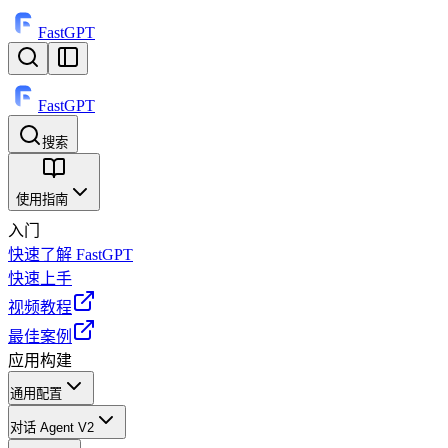
FastGPT
FastGPT
搜索
⌘
K
使用指南
入门
快速了解 FastGPT
快速上手
视频教程
最佳案例
应用构建
通用配置
对话 Agent V2