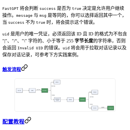
将会判断
是否为
决定是允许用户继续
FastGPT
success
true
操作。
与
是等同的，你可以选择返回其中一个，
message
msg
当
不为
时，将会提示这个错误。
success
true
是用户的唯一凭证，必须返回该 ID 且 ID 的格式为不包含
uid
"|"、"/“、"\" 字符的、小于等于 255
字节长度
的字符串，否则
会返回
的错误。
将会用于拉取对话记录以及
Invalid UID
uid
保存对话记录，可参考下方实践案例。
触发流程
配置教程