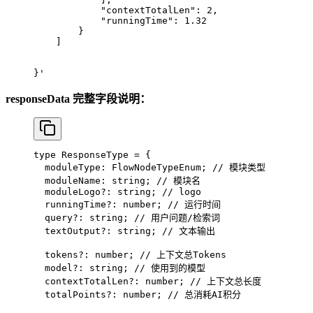
            "contextTotalLen": 2,
            "runningTime": 1.32
        }
    ]
}'
responseData 完整字段说明：
type
 ResponseType
 =
 {
  moduleType
:
 FlowNodeTypeEnum
; 
// 模块类型
  moduleName
:
 string
; 
// 模块名
  moduleLogo
?:
 string
; 
// logo
  runningTime
?:
 number
; 
// 运行时间
  query
?:
 string
; 
// 用户问题/检索词
  textOutput
?:
 string
; 
// 文本输出
  tokens
?:
 number
; 
// 上下文总Tokens
  model
?:
 string
; 
// 使用到的模型
  contextTotalLen
?:
 number
; 
// 上下文总长度
  totalPoints
?:
 number
; 
// 总消耗AI积分