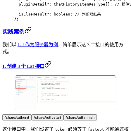
  pluginDetail
?:
 ChatHistoryItemResType
[]; 
// 插件
  isElseResult
?:
 boolean
; 
// 判断器结果
};
实践案例
我们以
Laf 作为服务器为例
，简单展示这 3 个接口的使用方
式。
1. 创建 3 个 Laf 接口
/shareAuth/init
/shareAuth/start
/shareAuth/finish
这个接口中，我们设置了
必须等于
才能通过校
token
fastgpt