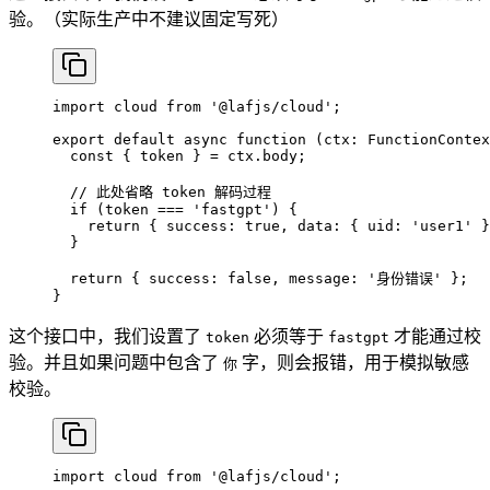
验。（实际生产中不建议固定写死）
import
 cloud 
from
 '@lafjs/cloud'
;
export
 default
 async
 function
 (
ctx
:
 FunctionContex
  const
 { 
token
 } 
=
 ctx.body;
  // 此处省略 token 解码过程
  if
 (token 
===
 'fastgpt'
) {
    return
 { success: 
true
, data: { uid: 
'user1'
 }
  }
  return
 { success: 
false
, message: 
'身份错误'
 };
}
这个接口中，我们设置了
必须等于
才能通过校
token
fastgpt
验。并且如果问题中包含了
字，则会报错，用于模拟敏感
你
校验。
import
 cloud 
from
 '@lafjs/cloud'
;