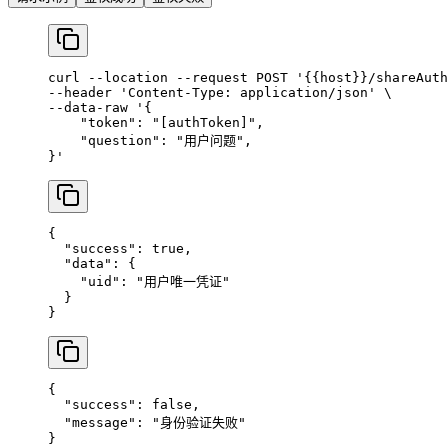
curl
 --location
 --request
 POST
 '{{host}}/shareAuth
--header 
'Content-Type: application/json'
 \
--data-raw 
'{
    "token": "[authToken]",
    "question": "用户问题",
}'
{
  "success"
: 
true
,
  "data"
: {
    "uid"
: 
"用户唯一凭证"
  }
}
{
  "success"
: 
false
,
  "message"
: 
"身份验证失败"
}