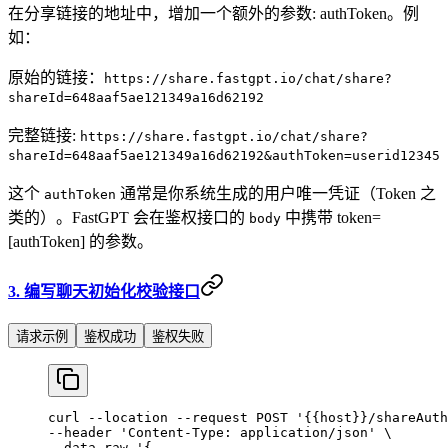
在分享链接的地址中，增加一个额外的参数: authToken。例
如：
原始的链接：
https://share.fastgpt.io/chat/share?
shareId=648aaf5ae121349a16d62192
完整链接:
https://share.fastgpt.io/chat/share?
shareId=648aaf5ae121349a16d62192&authToken=userid12345
这个
通常是你系统生成的用户唯一凭证（Token 之
authToken
类的）。FastGPT 会在鉴权接口的
中携带 token=
body
[authToken] 的参数。
3. 编写聊天初始化校验接口
请求示例
鉴权成功
鉴权失败
curl
 --location
 --request
 POST
 '{{host}}/shareAuth
--header 
'Content-Type: application/json'
 \
--data-raw 
'{