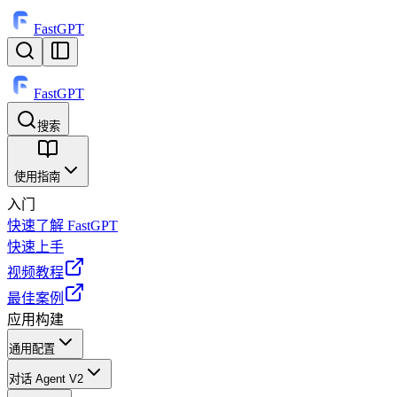
FastGPT
FastGPT
搜索
⌘
K
使用指南
入门
快速了解 FastGPT
快速上手
视频教程
最佳案例
应用构建
通用配置
对话 Agent V2