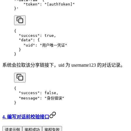
    "token": "[authToken]"
}'
{
  "success"
: 
true
,
  "data"
: {
    "uid"
: 
"用户唯一凭证"
  }
}
系统会拉取该分享链接下，uid 为 username123 的对话记录。
{
  "success"
: 
false
,
  "message"
: 
"身份错误"
}
4. 编写对话前校验接口
请求示例
鉴权成功
鉴权失败