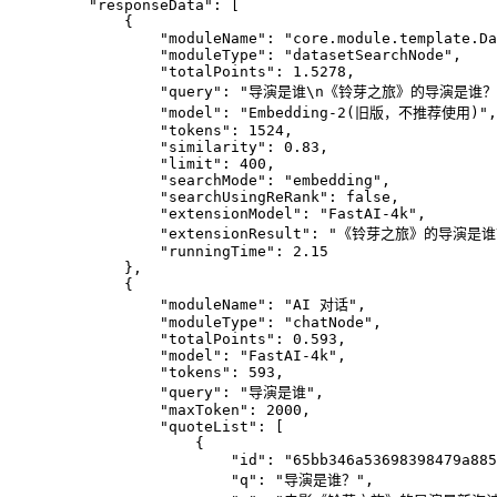
    "responseData": [
        {
            "moduleName": "core.module.template.Da
            "moduleType": "datasetSearchNode",
            "totalPoints": 1.5278,
            "query": "导演是谁\n《铃芽之旅》的导演
            "model": "Embedding-2(旧版，不推荐使用)",
            "tokens": 1524,
            "similarity": 0.83,
            "limit": 400,
            "searchMode": "embedding",
            "searchUsingReRank": false,
            "extensionModel": "FastAI-4k",
            "extensionResult": "《铃芽之旅》
            "runningTime": 2.15
        },
        {
            "moduleName": "AI 对话",
            "moduleType": "chatNode",
            "totalPoints": 0.593,
            "model": "FastAI-4k",
            "tokens": 593,
            "query": "导演是谁",
            "maxToken": 2000,
            "quoteList": [
                {
                    "id": "65bb346a53698398479a885
                    "q": "导演是谁？",