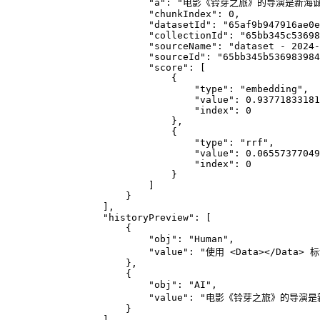
                    "a": "电影《铃芽之旅》的导演是新海
                    "chunkIndex": 0,
                    "datasetId": "65af9b947916ae0e
                    "collectionId": "65bb345c53698
                    "sourceName": "dataset - 2024-
                    "sourceId": "65bb345b536983984
                    "score": [
                        {
                            "type": "embedding",
                            "value": 0.93771833181
                            "index": 0
                        },
                        {
                            "type": "rrf",
                            "value": 0.06557377049
                            "index": 0
                        }
                    ]
                }
            ],
            "historyPreview": [
                {
                    "obj": "Human",
                    "value": "使用 <Da
                },
                {
                    "obj": "AI",
                    "value": "电影《铃芽之旅》的导演
                }
            ],