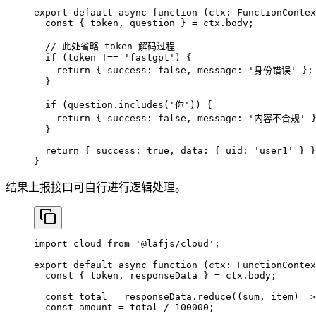
export
 default
 async
 function
 (
ctx
:
 FunctionContex
  const
 { 
token
, 
question
 } 
=
 ctx.body;
  // 此处省略 token 解码过程
  if
 (token 
!==
 'fastgpt'
) {
    return
 { success: 
false
, message: 
'身份错误'
 };
  }
  if
 (question.
includes
(
'你'
)) {
    return
 { success: 
false
, message: 
'内容不合规'
 
  }
  return
 { success: 
true
, data: { uid: 
'user1'
 } }
}
结果上报接口可自行进行逻辑处理。
import
 cloud 
from
 '@lafjs/cloud'
;
export
 default
 async
 function
 (
ctx
:
 FunctionContex
  const
 { 
token
, 
responseData
 } 
=
 ctx.body;
  const
 total
 =
 responseData.
reduce
((
sum
, 
item
) 
=>
  const
 amount
 =
 total 
/
 100000
;