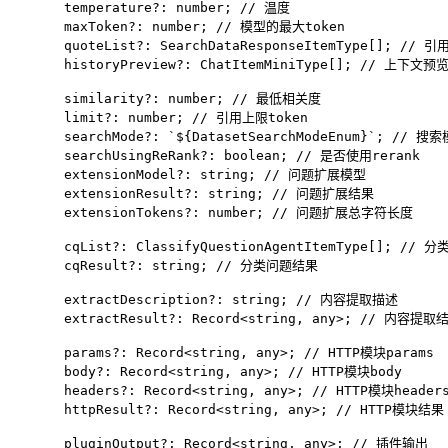
  temperature
?:
 number
; 
// 温度
  maxToken
?:
 number
; 
// 模型的最大token
  quoteList
?:
 SearchDataResponseItemType
[]; 
// 引
  historyPreview
?:
 ChatItemMiniType
[]; 
// 上下文预
  similarity
?:
 number
; 
// 最低相关度
  limit
?:
 number
; 
// 引用上限token
  searchMode
?:
 `${
DatasetSearchModeEnum
}`
; 
// 搜索
  searchUsingReRank
?:
 boolean
; 
// 是否使用rerank
  extensionModel
?:
 string
; 
// 问题扩展模型
  extensionResult
?:
 string
; 
// 问题扩展结果
  extensionTokens
?:
 number
; 
// 问题扩展总字符长度
  cqList
?:
 ClassifyQuestionAgentItemType
[]; 
// 分
  cqResult
?:
 string
; 
// 分类问题结果
  extractDescription
?:
 string
; 
// 内容提取描述
  extractResult
?:
 Record
<
string
, 
any
>; 
// 内容提取
  params
?:
 Record
<
string
, 
any
>; 
// HTTP模块params
  body
?:
 Record
<
string
, 
any
>; 
// HTTP模块body
  headers
?:
 Record
<
string
, 
any
>; 
// HTTP模块header
  httpResult
?:
 Record
<
string
, 
any
>; 
// HTTP模块结果
  pluginOutput
?:
 Record
<
string
, 
any
>; 
// 插件输出