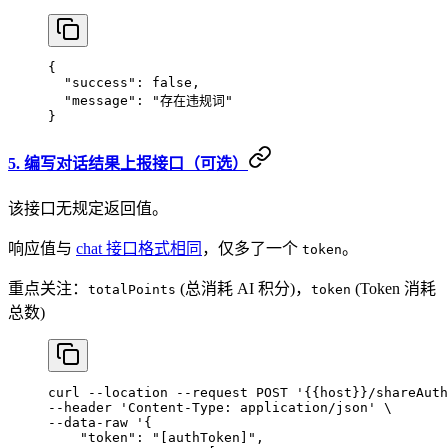
{
  "success"
: 
false
,
  "message"
: 
"存在违规词"
}
5. 编写对话结果上报接口（可选）
该接口无规定返回值。
响应值与
chat 接口格式相同
，仅多了一个
。
token
重点关注：
(总消耗 AI 积分)，
(Token 消耗
totalPoints
token
总数)
curl
 --location
 --request
 POST
 '{{host}}/shareAuth
--header 
'Content-Type: application/json'
 \
--data-raw 
'{
    "token": "[authToken]",