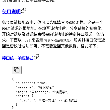
该功能目前只在商业版中提供。
使用说明
免登录链接配置中，你可以选择填写
栏。这是一个
身份验证
请求的根地址。在填写该地址后，分享链接的初始化、
POST
开始对话以及对话结束都会向该地址的特定接口发送一条请
求。下面以
来表示
。服务器接口仅需返
host
凭身份验证根地址
回是否校验成功即可，不需要返回其他数据，格式如下：
接口统一响应格式
{
  "success"
: 
true
,
  "message"
: 
"错误提示"
,
  "msg"
: 
"同message, 错误提示"
,
  "data"
: {
    "uid"
: 
"用户唯一凭证"
 // 必须返回
  }
}