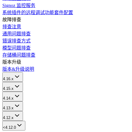
Signoz 监控服务
系统插件的远程调试功能套件配置
故障排查
排查注意
通用问题排查
错误排查方式
模型问题排查
存储桶问题排查
版本升级
版本&升级说明
4.16.x
4.15.x
4.14.x
4.13.x
4.12.x
<4.12.0