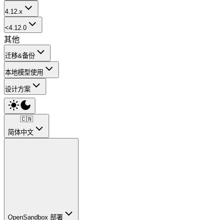
4.12.x
<4.12.0
其他
迁移&备份
本地模型使用
设计方案
🇨🇳
简体中文
OpenSandbox 部署