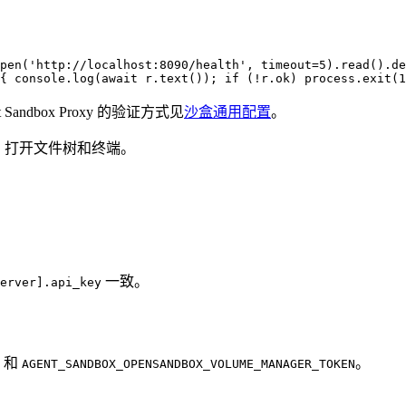
pen('http://localhost:8090/health', timeout=5).read().de
{ console.log(await r.text()); if (!r.ok) process.exit(1
Sandbox Proxy 的验证方式见
沙盒通用配置
。
创建沙盒、打开文件树和终端。
一致。
erver].api_key
和
。
AGENT_SANDBOX_OPENSANDBOX_VOLUME_MANAGER_TOKEN