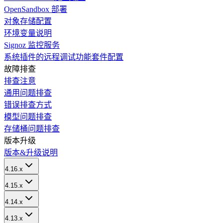
OpenSandbox 部署
对象存储配置
环境变量说明
Signoz 监控服务
系统插件的远程调试功能套件配置
故障排查
排查注意
通用问题排查
错误排查方式
模型问题排查
存储桶问题排查
版本升级
版本&升级说明
4.16.x
4.15.x
4.14.x
4.13.x