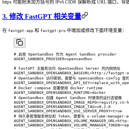
httpx 可能把未加方括号的 IPv6 CIDR 误解析成 URL
3. 修改 FastGPT 相关变量
在
和
中增加或修改下面环境变量：
fastgpt-app
fastgpt-pro
# 启用 OpenSandbox 作为 Agent Sandbox provider
AGENT_SANDBOX_PROVIDER
=
opensandbox
# FastGPT 主服务访问 OpenSandbox Server 的内网地址
AGENT_SANDBOX_OPENSANDBOX_BASEURL
=
http://fastgpt-o
# OpenSandbox 访问密钥，需要与 opensandbox-config 里的
AGENT_SANDBOX_OPENSANDBOX_API_KEY
=
replace_with_ope
# Docker compose 部署使用 docker runtime
AGENT_SANDBOX_OPENSANDBOX_RUNTIME
=
docker
# OpenSandbox 创建 Agent Sandbox 时使用的运行态镜像
AGENT_SANDBOX_OPENSANDBOX_IMAGE_REPO
=
registry.cn-h
AGENT_SANDBOX_OPENSANDBOX_IMAGE_TAG
=
v0.2.0
AGENT_SANDBOX_OPENSANDBOX_USE_SERVER_PROXY
=
true
# 持久卷管理服务地址和 Token，需要与 x-volume-manager-a
AGENT_SANDBOX_OPENSANDBOX_VOLUME_MANAGER_URL
=
http:
AGENT_SANDBOX_OPENSANDBOX_VOLUME_MANAGER_TOKEN
=
rep