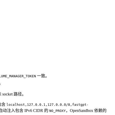
一致。
LUME_MANAGER_TOKEN
。
socket 路径。
包含
localhost,127.0.0.1,127.0.0.0/8,fastgpt-
动注入包含 IPv6 CIDR 的
，OpenSandbox 依赖的
NO_PROXY