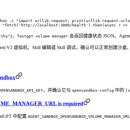
hon
 -c
 "import urllib.request; print(urllib.request.urlo
 "fetch('http://localhost:3000/health').then(async r => 
，
会返回健康状态 JSON。Agent 
lthy"}
fastgpt-volume-manager
如 Agent V2 虚拟机、Skill 编辑或 Skill 调试，确认可以正常
andbox
，并确认它与
中的
OPENSANDBOX_API_KEY
opensandbox-config
[s
_MANAGER_URL is required
stGPT 中配置
AGENT_SANDBOX_OPENSANDBOX_VOLUME_MANAGER_URL