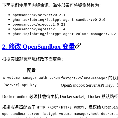
下面示例使用国内镜像源。海外部署可将镜像替换为：
opensandbox/server:v0.2.1
ghcr.io/labring/fastgpt-agent-sandbox:v0.2.0
opensandbox/execd:v1.0.21
opensandbox/egress:v1.1.4
ghcr.io/labring/fastgpt-agent-volume-manager:v0.2.
2. 修改 OpenSandbox 变量
根据实际部署环境修改下面变量：
配置
x-volume-manager-auth-token
的认证
fastgpt-volume-manager
[server].api_key
OpenSandbox Server API K
Docker runtime 必须挂载宿主机 Docker socket。Docker 默
如果服务器配置了
/
，建议给 OpenSandb
HTTP_PROXY
HTTPS_PROXY
opensandbox-server,fastgpt-volume-manager,host.docker.i