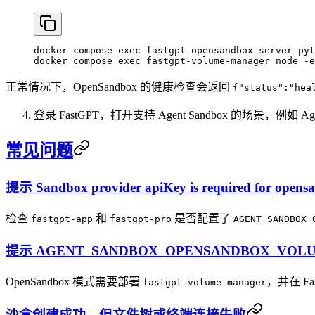
docker
 compose
 exec
 fastgpt-opensandbox-server
 pyt
docker
 compose
 exec
 fastgpt-volume-manager
 node
 -e
正常情况下，OpenSandbox 的健康检查会返回
{"status":"hea
登录 FastGPT，打开支持 Agent Sandbox 的场景，例
常见问题
提示 Sandbox provider apiKey is required for opens
检查
和
是否配置了
fastgpt-app
fastgpt-pro
AGENT_SANDBOX_
提示 AGENT_SANDBOX_OPENSANDBOX_VOLUME
OpenSandbox 模式需要部署
，并在 Fa
fastgpt-volume-manager
沙盒创建成功，但文件树或终端连接失败