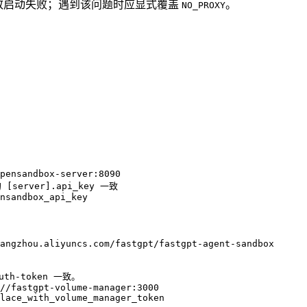
 端口，导致启动失败；遇到该问题时应显式覆盖
。
NO_PROXY
pensandbox-server:8090
 [server].api_key 一致
nsandbox_api_key
angzhou.aliyuncs.com/fastgpt/fastgpt-agent-sandbox
uth-token 一致。
//fastgpt-volume-manager:3000
lace_with_volume_manager_token