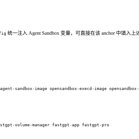
统一注入 Agent Sandbox 变量，可直接在该 anchor 中填
fig
agent-sandbox-image
 opensandbox-execd-image
 opensandbox-
stgpt-volume-manager
 fastgpt-app
 fastgpt-pro