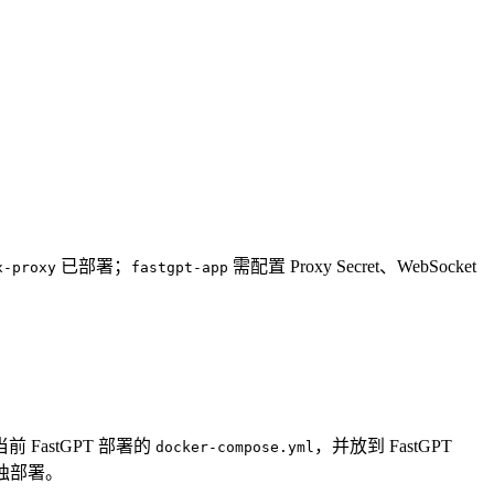
已部署；
需配置 Proxy Secret、WebSocket
x-proxy
fastgpt-app
前 FastGPT 部署的
，并放到 FastGPT
docker-compose.yml
独部署。