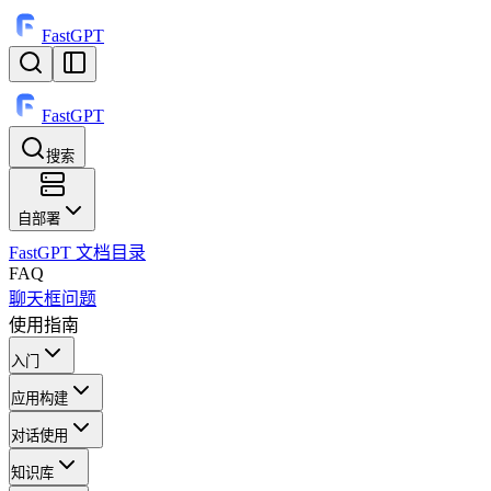
FastGPT
FastGPT
搜索
⌘
K
自部署
FastGPT 文档目录
FAQ
聊天框问题
使用指南
入门
应用构建
对话使用
知识库