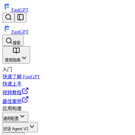
FastGPT
FastGPT
搜索
⌘
K
使用指南
入门
快速了解 FastGPT
快速上手
视频教程
最佳案例
应用构建
通用配置
对话 Agent V2