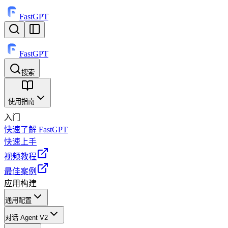
FastGPT
FastGPT
搜索
⌘
K
使用指南
入门
快速了解 FastGPT
快速上手
视频教程
最佳案例
应用构建
通用配置
对话 Agent V2