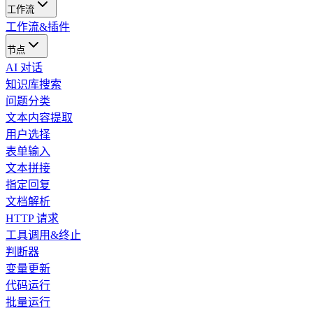
工作流
工作流&插件
节点
AI 对话
知识库搜索
问题分类
文本内容提取
用户选择
表单输入
文本拼接
指定回复
文档解析
HTTP 请求
工具调用&终止
判断器
变量更新
代码运行
批量运行