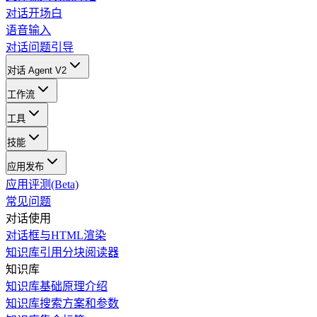
对话开场白
语音输入
对话问题引导
对话 Agent V2
工作流
工具
技能
应用发布
应用评测(Beta)
常见问题
对话使用
对话框与HTML渲染
知识库引用分块阅读器
知识库
知识库基础原理介绍
知识库搜索方案和参数