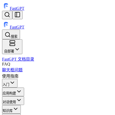
FastGPT
FastGPT
搜索
⌘
K
自部署
FastGPT 文档目录
FAQ
聊天框问题
使用指南
入门
应用构建
对话使用
知识库