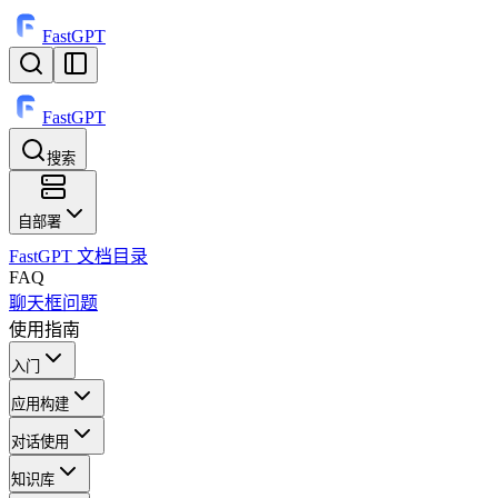
FastGPT
FastGPT
搜索
⌘
K
自部署
FastGPT 文档目录
FAQ
聊天框问题
使用指南
入门
应用构建
对话使用
知识库