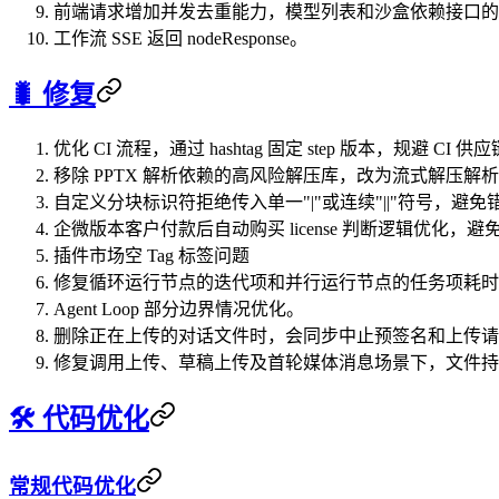
前端请求增加并发去重能力，模型列表和沙盒依赖接口的
工作流 SSE 返回 nodeResponse。
🐛 修复
优化 CI 流程，通过 hashtag 固定 step 版本，规避 CI
移除 PPTX 解析依赖的高风险解压库，改为流式解压
自定义分块标识符拒绝传入单一"|"或连续"||"符号，避免错误
企微版本客户付款后自动购买 license 判断逻辑优化，
插件市场空 Tag 标签问题
修复循环运行节点的迭代项和并行运行节点的任务项耗时
Agent Loop 部分边界情况优化。
删除正在上传的对话文件时，会同步中止预签名和上传请
修复调用上传、草稿上传及首轮媒体消息场景下，文件持
🛠️ 代码优化
常规代码优化