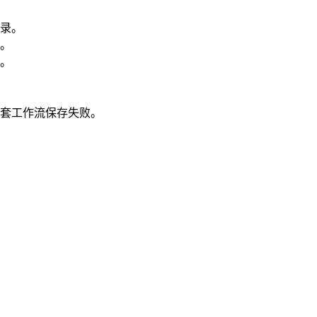
录。
。
。
的嵌套工作流保存失败。