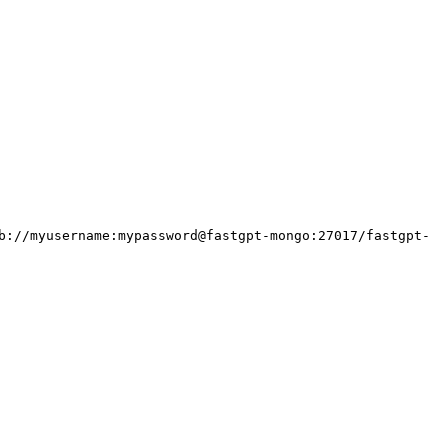
b://myusername:mypassword@fastgpt-mongo:27017/fastgpt-